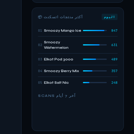
📦 أكتر منتجات اتسكنت
اليوم
01
Smoozy Mango Ice
847
Smoozy
02
631
Watermelon
03
Elkot Pod 3000
489
04
Smoozy Berry Mix
357
05
Elkot Salt Nic
248
SCANS آخر 7 أيام