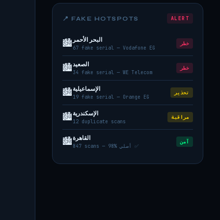
📍 FAKE HOTSPOTS
ALERT
البحر الأحمر
🏙️
خطر
67 fake serial — Vodafone EG
الصعيد
🏙️
خطر
34 fake serial — WE Telecom
الإسماعيلية
🏙️
تحذير
19 fake serial — Orange EG
الإسكندرية
🏙️
مراقبة
12 duplicate scans
القاهرة
🏙️
آمن
847 scans — 98% أصلي ✅