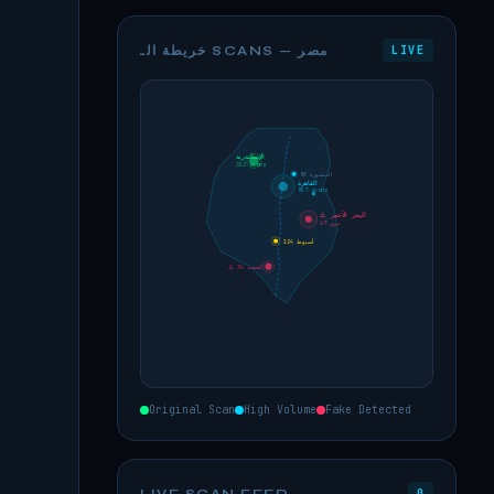
خريطة الـ SCANS — مصر
LIVE
الإسكندرية
312 scans
المنصورة 89
القاهرة
847 scans
⚠️ البحر الأحمر
67 مزور
أسيوط 124
⚠️ الصعيد 34
Original Scan
High Volume
Fake Detected
LIVE SCAN FEED
0