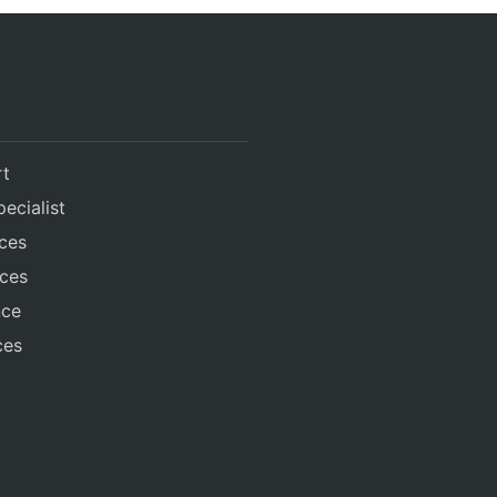
rt
ecialist
ices
ices
nce
ces