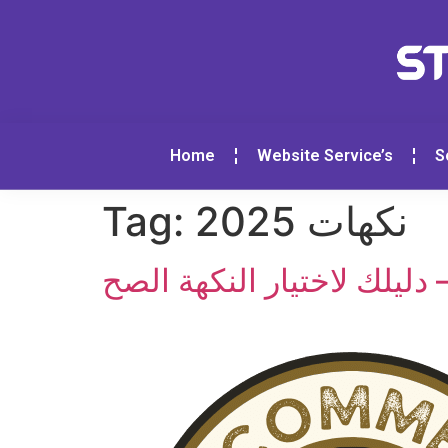
Home
Website Service’s
S
Tag:
نكهات 2025