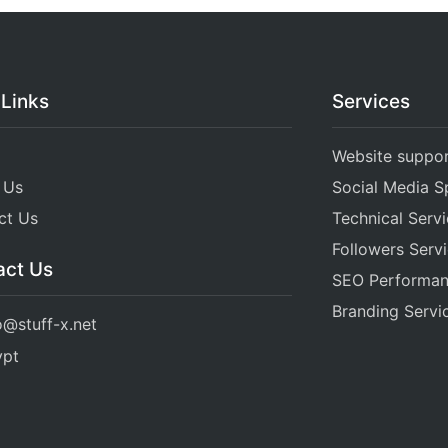
 Links
Services
Website suppo
 Us
Social Media Sp
ct Us
Technical Serv
Followers Serv
act Us
SEO Performa
Branding Servi
o@stuff-x.net
ypt