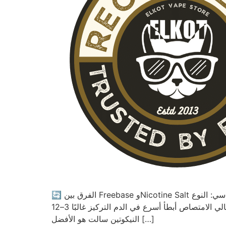
🔄 الفرق بين Freebase وNicotine Salt قبل ما نبدأ نستعرض النكهات، لازم نفهم الفرق الأساسي: النوع Freebase Nicotine Salt الضربة في الحلق متوسطة إلى قوية
(أحيانًا حارقة) ناعمة وسلسة حتى بتركيز نيكوتين عالي الامتصاص أبطأ أسرع في الدم التركيز غالبًا 3–12mg من 20–50mg غالبًا الاستخدام مودات وديجتال بود سيستم 🌟 ليه
النيكوتين سالت هو الأفضل […]