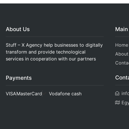
About Us
Main
Stuff – X Agency help businesses to digitally
Home
transform and provide technological
About
services in cooperation with our partners
Conta
Cont
Payments
inf
VISA
MasterCard
Vodafone cash
Eg